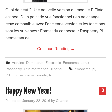
Quoi de neuf ? Une nouvelle version du module PiTinfo
est née. D’un point de vue fonctionnel rien ne change, il
reste compatible avec l’ancienne version et les fonctions
sont les suivantes : Format du connecteur Raspberry PI
permettant de…
Continue Reading
→
Arduino
,
Domotique
,
Electronic
,
Emoncms
,
Linux
,
Raspberry
,
Téléinformation
,
Tutorial
emoncms
,
pi
,
PiTInfo
,
raspberry
,
teleinfo
,
tic
Happy New Year!
0
Posted on
January 22, 2016
by
Charles