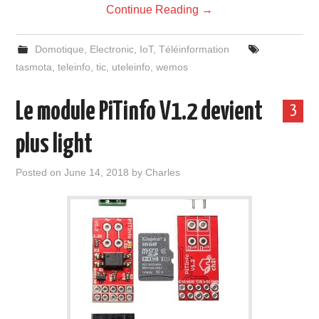
Continue Reading
→
Domotique
,
Electronic
,
IoT
,
Téléinformation
tasmota
,
teleinfo
,
tic
,
uteleinfo
,
wemos
Le module PiTinfo V1.2 devient
3
plus light
Posted on
June 14, 2018
by
Charles