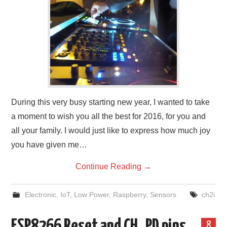
During this very busy starting new year, I wanted to take
a moment to wish you all the best for 2016, for you and
all your family. I would just like to express how much joy
you have given me…
Continue Reading
→
Electronic
,
IoT
,
Low Power
,
Raspberry
,
Sensors
ch2i
8