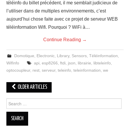
téléinfo du billet précédent, il me semblait judicieux de
l’utiliser dans de multiples environnements, c’est
aujourd’hui chose faite avec ce projet de serveur WEB
téléinformation Wifi. Pourquoi ? WiFi à…
Continue Reading
→
Domotique
,
Electronic
,
Library
,
Sensors
,
Téléinformation
,
WifInfo
api
,
esp8266
,
ftdi
,
json
,
librairie
,
libteleinfo
,
optocoupleur
,
rest
,
serveur
,
teleinfo
,
teleinformation
,
we
Post
OLDER ARTICLES
navigation
Search
for: