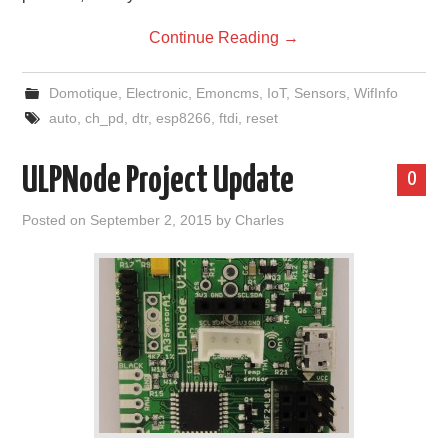
Continue Reading
→
Domotique
,
Electronic
,
Emoncms
,
IoT
,
Sensors
,
WifInfo
auto
,
ch_pd
,
dtr
,
esp8266
,
ftdi
,
reset
ULPNode Project Update
0
Posted on
September 2, 2015
by
Charles