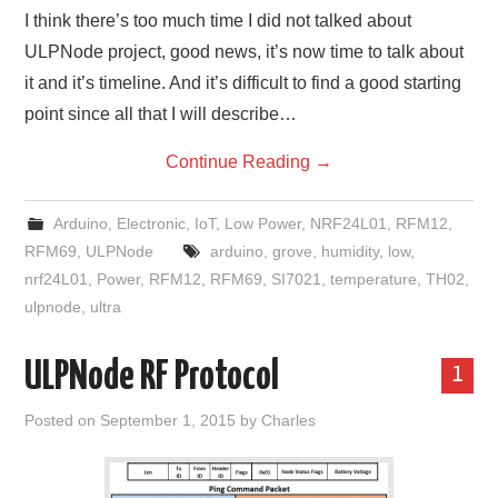
I think there’s too much time I did not talked about
ULPNode project, good news, it’s now time to talk about
it and it’s timeline. And it’s difficult to find a good starting
point since all that I will describe…
Continue Reading
→
Arduino
,
Electronic
,
IoT
,
Low Power
,
NRF24L01
,
RFM12
,
RFM69
,
ULPNode
arduino
,
grove
,
humidity
,
low
,
nrf24L01
,
Power
,
RFM12
,
RFM69
,
SI7021
,
temperature
,
TH02
,
ulpnode
,
ultra
ULPNode RF Protocol
1
Posted on
September 1, 2015
by
Charles