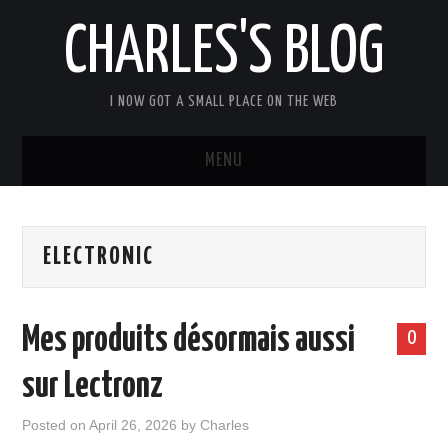
CHARLES'S BLOG
I NOW GOT A SMALL PLACE ON THE WEB
MENU
HOME
ELECTRONIC
ARDUIPI
ULPNODE
Mes produits désormais aussi
0
COMMUNITY FORUM
sur Lectronz
ABOUT
Posted on
April 26, 2026
by
Charles