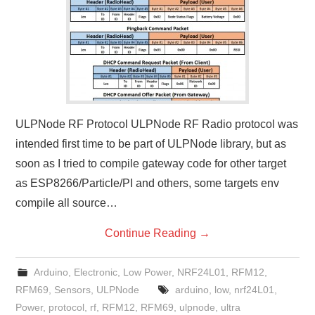
ULPNode RF Protocol ULPNode RF Radio protocol was
intended first time to be part of ULPNode library, but as
soon as I tried to compile gateway code for other target
as ESP8266/Particle/PI and others, some targets env
compile all source…
Continue Reading
→
Arduino
,
Electronic
,
Low Power
,
NRF24L01
,
RFM12
,
RFM69
,
Sensors
,
ULPNode
arduino
,
low
,
nrf24L01
,
Power
,
protocol
,
rf
,
RFM12
,
RFM69
,
ulpnode
,
ultra