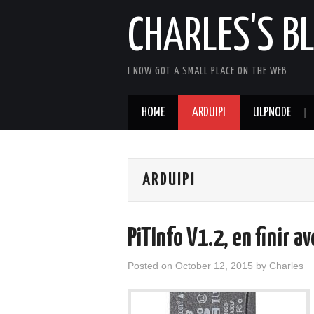
CHARLES'S B
I NOW GOT A SMALL PLACE ON THE WEB
HOME
ARDUIPI
ULPNODE
ARDUIPI
PiTInfo V1.2, en finir a
Posted on
October 12, 2015
by
Charles