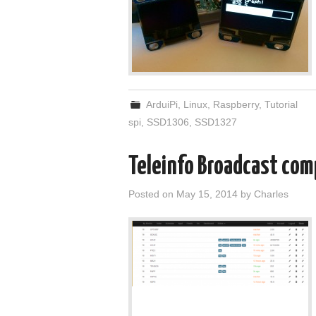
ArduiPi
,
Linux
,
Raspberry
,
Tutorial
spi
,
SSD1306
,
SSD1327
Teleinfo Broadcast com
Posted on
May 15, 2014
by
Charles