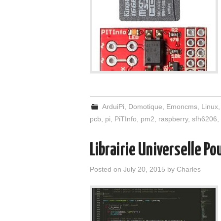
ArduiPi
,
Domotique
,
Emoncms
,
Linux
pcb
,
pi
,
PiTInfo
,
pm2
,
raspberry
,
sfh6206
,
Librairie Universelle Po
Posted on
July 20, 2015
by
Charles