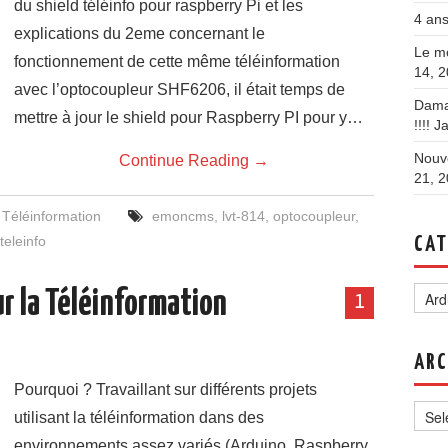
du shield téléinfo pour raspberry Pi et les
4 ans
explications du 2eme concernant le
Le mo
fonctionnement de cette même téléinformation
14, 
avec l’optocoupleur SHF6206, il était temps de
Dama
mettre à jour le shield pour Raspberry PI pour y…
!!!!
Ja
Nouve
Continue Reading
→
21, 
,
Téléinformation
emoncms
,
lvt-814
,
optocoupleur
,
teleinfo
CAT
Categ
ur la Téléinformation
1
ARC
Pourquoi ? Travaillant sur différents projets
Archi
utilisant la téléinformation dans des
environnements assez variés (Arduino, Raspberry,