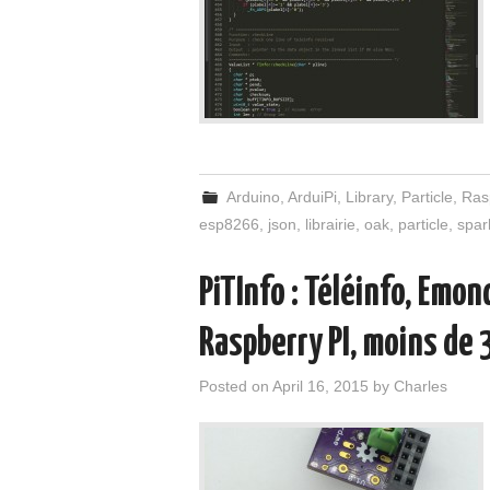
Arduino
,
ArduiPi
,
Library
,
Particle
,
Ras
esp8266
,
json
,
librairie
,
oak
,
particle
,
spar
PiTInfo : Téléinfo, Emo
Raspberry PI, moins de 
Posted on
April 16, 2015
by
Charles