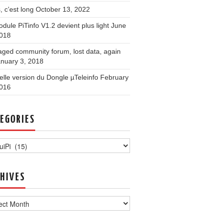
, c’est long
October 13, 2022
dule PiTinfo V1.2 devient plus light
June
2018
ged community forum, lost data, again
nuary 3, 2018
lle version du Dongle µTeleinfo
February
2016
EGORIES
ories
HIVES
ves