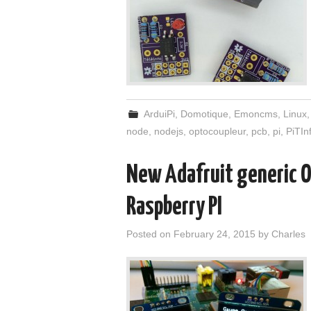
ArduiPi
,
Domotique
,
Emoncms
,
Linux
node
,
nodejs
,
optocoupleur
,
pcb
,
pi
,
PiTIn
New Adafruit generic OL
Raspberry PI
Posted on
February 24, 2015
by
Charles