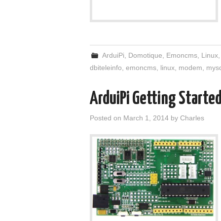
ArduiPi
,
Domotique
,
Emoncms
,
Linux
dbiteleinfo
,
emoncms
,
linux
,
modem
,
mysq
ArduiPi Getting Starte
Posted on
March 1, 2014
by
Charles