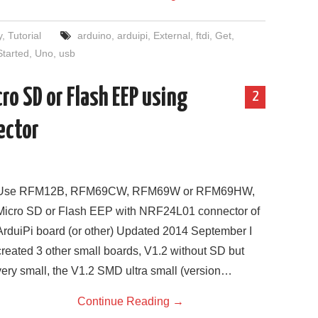
y
,
Tutorial
arduino
,
arduipi
,
External
,
ftdi
,
Get
,
Started
,
Uno
,
usb
o SD or Flash EEP using
2
ector
Use RFM12B, RFM69CW, RFM69W or RFM69HW,
Micro SD or Flash EEP with NRF24L01 connector of
ArduiPi board (or other) Updated 2014 September I
created 3 other small boards, V1.2 without SD but
very small, the V1.2 SMD ultra small (version…
Continue Reading
→