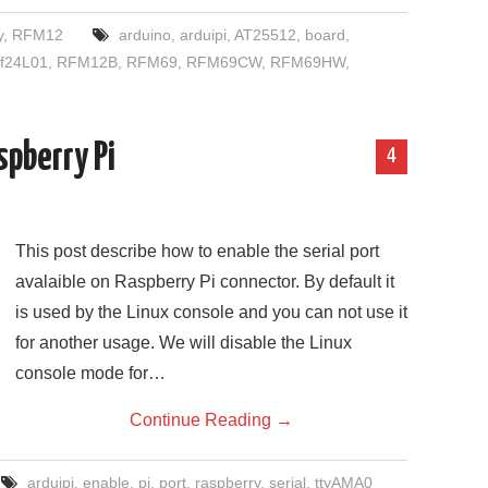
y
,
RFM12
arduino
,
arduipi
,
AT25512
,
board
,
rf24L01
,
RFM12B
,
RFM69
,
RFM69CW
,
RFM69HW
,
spberry Pi
4
This post describe how to enable the serial port
avalaible on Raspberry Pi connector. By default it
is used by the Linux console and you can not use it
for another usage. We will disable the Linux
console mode for…
Continue Reading
→
arduipi
,
enable
,
pi
,
port
,
raspberry
,
serial
,
ttyAMA0