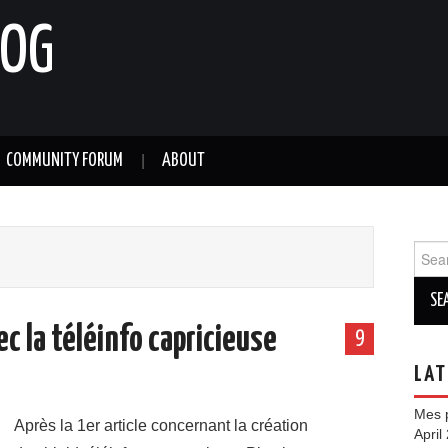
LOG
COMMUNITY FORUM
ABOUT
Sear
for:
vec la téléinfo capricieuse
9
LAT
Mes p
Après la 1er article concernant la création
April