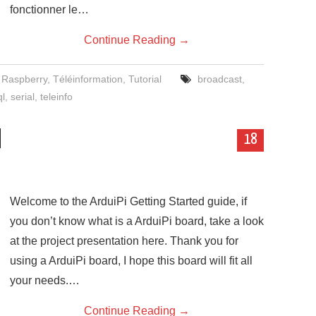
fonctionner le…
Continue Reading
→
,
Raspberry
,
Téléinformation
,
Tutorial
broadcast
,
l
,
serial
,
teleinfo
d
18
Welcome to the ArduiPi Getting Started guide, if
you don’t know what is a ArduiPi board, take a look
at the project presentation here. Thank you for
using a ArduiPi board, I hope this board will fit all
your needs.…
Continue Reading
→