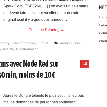
Spark Core, ESP8266, …) j’en avais un peu marre
ME
de devoir faire des copier/coller de mon code
Log i
original écrit il y a quelques années…
Entri
Continue Reading
→
Comm
Word
pberry
,
Téléinformation
,
Tutorial
arduino
,
core
,
k
,
teleinfo
,
teleinformation
ncms avec Node Red sur
10
30 min, moins de 10€
Après le Dongle téléinfo le plus petit, j’ai eu pas
mal de demandes de personnes souhaitant