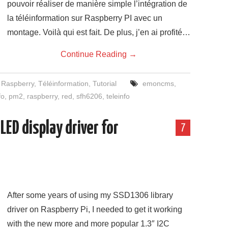
pouvoir réaliser de manière simple l’intégration de
la téléinformation sur Raspberry PI avec un
montage. Voilà qui est fait. De plus, j’en ai profité…
Continue Reading
→
,
Raspberry
,
Téléinformation
,
Tutorial
emoncms
,
fo
,
pm2
,
raspberry
,
red
,
sfh6206
,
teleinfo
ED display driver for
7
After some years of using my SSD1306 library
driver on Raspberry Pi, I needed to get it working
with the new more and more popular 1.3″ I2C