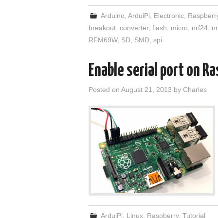
Arduino
,
ArduiPi
,
Electronic
,
Raspberr
breakout
,
converter
,
flash
,
micro
,
nrf24
,
n
RFM69W
,
SD
,
SMD
,
spi
Enable serial port on Ra
Posted on
August 21, 2013
by
Charles
ArduiPi
,
Linux
,
Raspberry
,
Tutorial