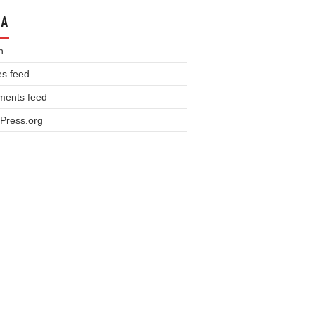
TA
n
es feed
ents feed
Press.org