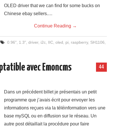
OLED driver that we can find for some bucks on
Chinese ebay sellers.…
Continue Reading
→
0.96"
,
1.3"
,
driver
,
i2c
,
IIC
,
oled
,
pi
,
raspberry
,
SH1106
,
ptatible avec Emoncms
44
Dans un précédent billet je présentais un petit
programme que j’avais écrit pour envoyer les
informations reçues via la téléinformation vers une
base mySQL ou en diffusion sur le réseau. Un
autre post détaillait la procédure pour faire