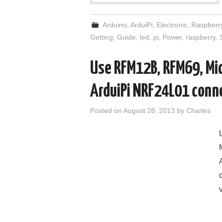
Arduino
,
ArduiPi
,
Electronic
,
Raspberr
Getting
,
Guide
,
led
,
pi
,
Power
,
raspberry
,
Use RFM12B, RFM69, Micr
ArduiPi NRF24L01 conn
Posted on
August 28, 2013
by
Charles