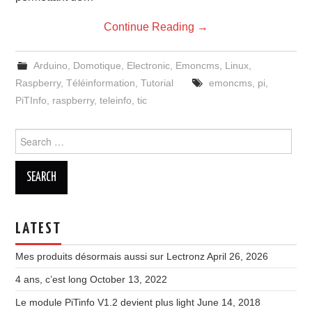
Continue Reading
→
Arduino
,
Domotique
,
Electronic
,
Emoncms
,
Linux
,
Raspberry
,
Téléinformation
,
Tutorial
emoncms
,
pi
,
PiTInfo
,
raspberry
,
teleinfo
,
tic
Search
for:
LATEST
Mes produits désormais aussi sur Lectronz
April 26, 2026
4 ans, c’est long
October 13, 2022
Le module PiTinfo V1.2 devient plus light
June 14, 2018