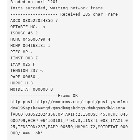
Binded on port 1201

Inits succeded, waiting network frame

------------------- Received 185 char Frame.

ADCO 030522024356 7

OPTARIF HC.. <

ISOUSC 45 ?

HCHC 045606799 4

HCHP 064163181 1

PTEC HP..

IINST 003 Z

IMAX 025 F

TENSION 237 <

PAPP 00650 ,

HHPHC H 3

MOTDETAT 000000 B

-------------------Frame OK

http_post http://emoncms.com/input/post.json?no
de=19&apikey=mqdkqmsdkmqskdmqskdmkqsmsdk&json=
{ADCO:030522024356,OPTARIF:2,ISOUSC:45,HCHC:045
606799,HCHP:064163181,PTEC:3,IINST1:003,IMAX1:0
25,TENSION:237,PAPP:00650,HHPHC:72,MOTDETAT:000
000} ==> 'ok'
