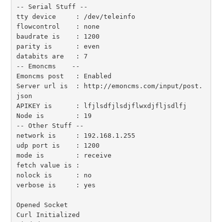
-- Serial Stuff --

tty device     : /dev/teleinfo

flowcontrol    : none

baudrate is    : 1200

parity is      : even

databits are   : 7

-- Emoncms    --

Emoncms post   : Enabled

Server url is  : http://emoncms.com/input/post.
json

APIKEY is      : lfjlsdfjlsdjflwxdjfljsdlfj

Node is        : 19

-- Other Stuff --

network is     : 192.168.1.255

udp port is    : 1200

mode is        : receive

fetch value is :

nolock is      : no

verbose is     : yes

Opened Socket

Curl Initialized
