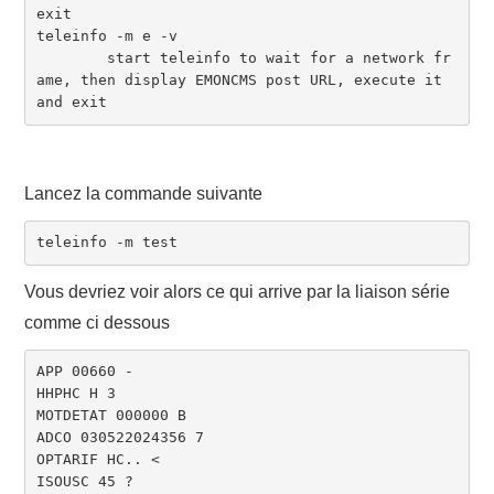
exit

teleinfo -m e -v

        start teleinfo to wait for a network fr
ame, then display EMONCMS post URL, execute it 
Lancez la commande suivante
teleinfo -m test
Vous devriez voir alors ce qui arrive par la liaison série
comme ci dessous
APP 00660 -

HHPHC H 3

MOTDETAT 000000 B

ADCO 030522024356 7

OPTARIF HC.. <

ISOUSC 45 ?
