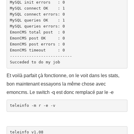
MySQL init errors   : 0

MySQL connect OK    : 1

MySQL connect errors: 0

MySQL queries OK    : 1

MySQL queries errors: 0

EmonCMS total post  : 0

EmonCMS post OK     : 0

EmonCMS post errors : 0

EmonCMS timeout     : 0

--------------------------

Succeded to do my job
Et voilà parfait çà fonctionne, on le voit dans les stats,
bon maintenant essayons la même chose avec
emoncms. Le switch -q est donc remplacé par le -e
teleinfo -m r -e -v
teleinfo v1.08
