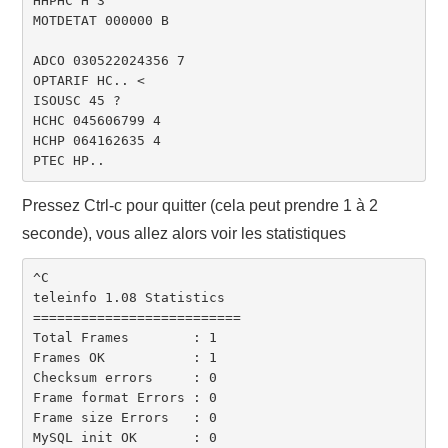
HHPHC H 3

MOTDETAT 000000 B

ADCO 030522024356 7

OPTARIF HC.. <

ISOUSC 45 ?

HCHC 045606799 4

HCHP 064162635 4

PTEC HP..
Pressez Ctrl-c pour quitter (cela peut prendre 1 à 2
seconde), vous allez alors voir les statistiques
^C

teleinfo 1.08 Statistics

==========================

Total Frames        : 1

Frames OK           : 1

Checksum errors     : 0

Frame format Errors : 0

Frame size Errors   : 0

MySQL init OK       : 0
