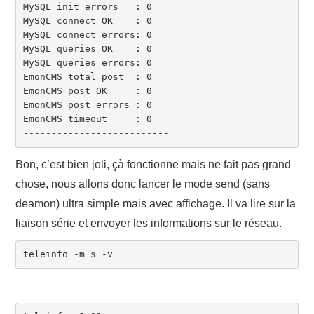
MySQL init errors   : 0

MySQL connect OK    : 0

MySQL connect errors: 0

MySQL queries OK    : 0

MySQL queries errors: 0

EmonCMS total post  : 0

EmonCMS post OK     : 0

EmonCMS post errors : 0

EmonCMS timeout     : 0

--------------------------
Bon, c’est bien joli, çà fonctionne mais ne fait pas grand
chose, nous allons donc lancer le mode send (sans
deamon) ultra simple mais avec affichage. Il va lire sur la
liaison série et envoyer les informations sur le réseau.
teleinfo -m s -v