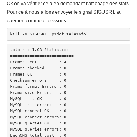
Ok on va vérifier cela en demandant l’affichage des stats.
Pour celà nous allons envoyer le signal SIGUSR1 au
daemon comme ci dessous :
kill -s SIGUSR1 `pidof teleinfo`
teleinfo 1.08 Statistics

==========================

Frames Sent         : 4

Frames checked      : 0

Frames OK           : 0

Checksum errors     : 0

Frame format Errors : 0

Frame size Errors   : 0

MySQL init OK       : 0

MySQL init errors   : 0

MySQL connect OK    : 0

MySQL connect errors: 0

MySQL queries OK    : 0

MySQL queries errors: 0

EmonCMS total post  : 0
