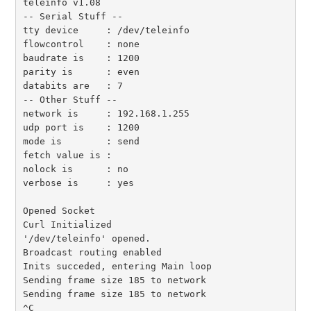
teleinfo v1.08

-- Serial Stuff --

tty device     : /dev/teleinfo

flowcontrol    : none

baudrate is    : 1200

parity is      : even

databits are   : 7

-- Other Stuff --

network is     : 192.168.1.255

udp port is    : 1200

mode is        : send

fetch value is :

nolock is      : no

verbose is     : yes

Opened Socket

Curl Initialized

'/dev/teleinfo' opened.

Broadcast routing enabled

Inits succeded, entering Main loop

Sending frame size 185 to network

Sending frame size 185 to network

^C
