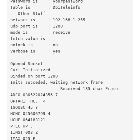
Password is    : yourpassword

Table is       : DbiTeleinfo

-- Other Stuff --

network is     : 192.168.1.255

udp port is    : 1200

mode is        : receive

fetch value is :

nolock is      : no

verbose is     : yes

Opened Socket

Curl Initialized

Binded on port 1200

Inits succeded, waiting network frame

------------------- Received 185 char Frame.

ADCO 030522024356 7

OPTARIF HC.. <

ISOUSC 45 ?

HCHC 045606799 4

HCHP 064163121 +

PTEC HP..

IINST 003 Z

IMAX 025 F
