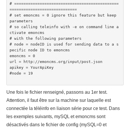
# =============================================
=============================

# set emoncms = 0 ignore this feature but keep 
parameters

# so calling teleinfo with -e on command line a
ctivate emoncms

# with the following parameters

# node = nodeID is used for sending data to a s
pecific node ID to emoncms

emoncms = 0

url = http://emoncms.org/input/post.json

apikey = YourApiKey

#node = 19

Une fois le fichier renseigné, passons au 1er test.
Attention, il faut être sur la machine sur laquelle est
connectée la téléinfo en liaison série pour ce test. Dans
les exemples suivants, mySQL et emoncms sont
désactivés dans le fichier de config (mySQL=0 et