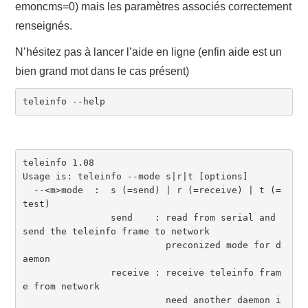
emoncms=0) mais les paramètres associés correctement
renseignés.
N’hésitez pas à lancer l’aide en ligne (enfin aide est un
bien grand mot dans le cas présent)
teleinfo --help
teleinfo 1.08

Usage is: teleinfo --mode s|r|t [options]

  --<m>mode  :  s (=send) | r (=receive) | t (=
test)

                send    : read from serial and 
send the teleinfo frame to network

                          preconized mode for d
aemon

                receive : receive teleinfo fram
e from network

                          need another daemon i