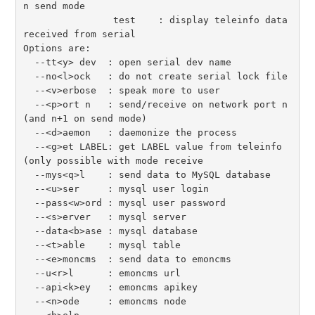
n send mode

                test    : display teleinfo data 
received from serial

Options are:

  --tt<y> dev  : open serial dev name

  --no<l>ock   : do not create serial lock file

  --<v>erbose  : speak more to user

  --<p>ort n   : send/receive on network port n 
(and n+1 on send mode)

  --<d>aemon   : daemonize the process

  --<g>et LABEL: get LABEL value from teleinfo 
(only possible with mode receive

  --mys<q>l    : send data to MySQL database

  --<u>ser     : mysql user login

  --pass<w>ord : mysql user password

  --<s>erver   : mysql server

  --data<b>ase : mysql database

  --<t>able    : mysql table

  --<e>moncms  : send data to emoncms

  --u<r>l      : emoncms url

  --api<k>ey   : emoncms apikey

  --<n>ode     : emoncms node
