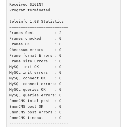
Received SIGINT

Program terminated

teleinfo 1.08 Statistics

==========================

Frames Sent         : 2

Frames checked      : 0

Frames OK           : 0

Checksum errors     : 0

Frame format Errors : 0

Frame size Errors   : 0

MySQL init OK       : 0

MySQL init errors   : 0

MySQL connect OK    : 0

MySQL connect errors: 0

MySQL queries OK    : 0

MySQL queries errors: 0

EmonCMS total post  : 0

EmonCMS post OK     : 0

EmonCMS post errors : 0

EmonCMS timeout     : 0

--------------------------
