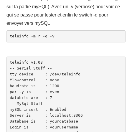
sur la partie mySQL). Avec un -v (verbose) pour voir ce
qui se passe pour tester et enfin le switch -q pour
envoyer vers mySQL
teleinfo v1.08

-- Serial Stuff --

tty device     : /dev/teleinfo

flowcontrol    : none

baudrate is    : 1200

parity is      : even

databits are   : 7

-- MySql Stuff --

mySQL insert   : Enabled

Server is      : localhost:3306

Database is    : yourdatabase

Login is       : yourusername
