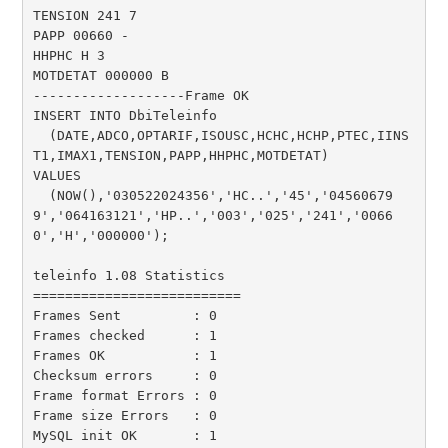
TENSION 241 7

PAPP 00660 -

HHPHC H 3

MOTDETAT 000000 B

-------------------Frame OK

INSERT INTO DbiTeleinfo

  (DATE,ADCO,OPTARIF,ISOUSC,HCHC,HCHP,PTEC,IINS
T1,IMAX1,TENSION,PAPP,HHPHC,MOTDETAT)

VALUES

  (NOW(),'030522024356','HC..','45','04560679
9','064163121','HP..','003','025','241','0066
0','H','000000');

teleinfo 1.08 Statistics

==========================

Frames Sent         : 0

Frames checked      : 1

Frames OK           : 1

Checksum errors     : 0

Frame format Errors : 0

Frame size Errors   : 0

MySQL init OK       : 1
