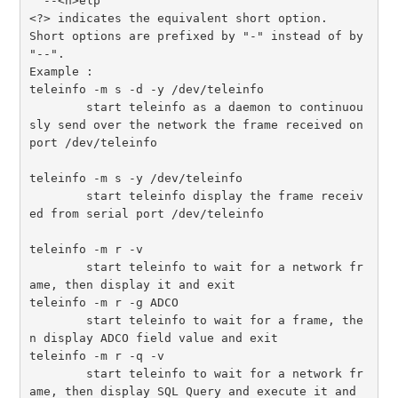
  --<h>elp

<?> indicates the equivalent short option.

Short options are prefixed by "-" instead of by 
"--".

Example :

teleinfo -m s -d -y /dev/teleinfo

        start teleinfo as a daemon to continuou
sly send over the network the frame received on 
port /dev/teleinfo

teleinfo -m s -y /dev/teleinfo

        start teleinfo display the frame receiv
ed from serial port /dev/teleinfo

teleinfo -m r -v

        start teleinfo to wait for a network fr
ame, then display it and exit

teleinfo -m r -g ADCO

        start teleinfo to wait for a frame, the
n display ADCO field value and exit

teleinfo -m r -q -v

        start teleinfo to wait for a network fr
ame, then display SQL Query and execute it and 