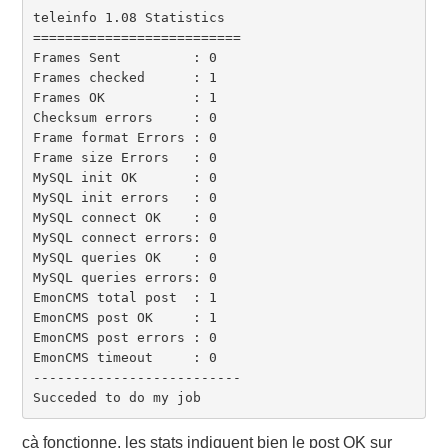
teleinfo 1.08 Statistics

==========================

Frames Sent         : 0

Frames checked      : 1

Frames OK           : 1

Checksum errors     : 0

Frame format Errors : 0

Frame size Errors   : 0

MySQL init OK       : 0

MySQL init errors   : 0

MySQL connect OK    : 0

MySQL connect errors: 0

MySQL queries OK    : 0

MySQL queries errors: 0

EmonCMS total post  : 1

EmonCMS post OK     : 1

EmonCMS post errors : 0

EmonCMS timeout     : 0

--------------------------

Succeded to do my job
çà fonctionne, les stats indiquent bien le post OK sur