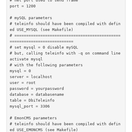
# net port used to send frame

port = 1200

# mySQL parameters

# teleinfo should have been compiled with defin
ed USE_MYSQL (see Makefile)

# =============================================
===========================

# set mysql = 0 disable mySQL

# but, calling teleinfo with -q on command line 
activate mysql 

# with the following parameters

mysql = 0

server = localhost

user = root

password = yourpassword

database = databasename

table = DbiTeleinfo

mysql_port = 3306

# EmonCMS parameters

# teleinfo should have been compiled with defin
ed USE_EMONCMS (see Makefile)
