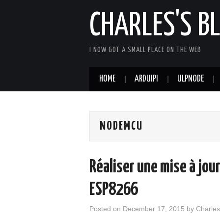
CHARLES'S B
I NOW GOT A SMALL PLACE ON THE WEB
HOME
ARDUIPI
ULPNODE
NODEMCU
Réaliser une mise à jour
ESP8266
Posted on
December 17, 2015
by
Charles