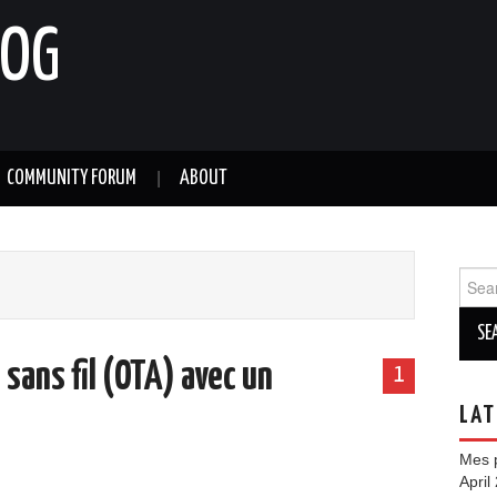
LOG
COMMUNITY FORUM
ABOUT
Sear
for:
 sans fil (OTA) avec un
1
LAT
Mes p
April