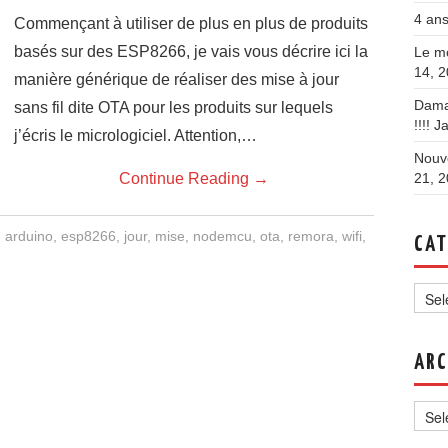
4 ans
Commençant à utiliser de plus en plus de produits
basés sur des ESP8266, je vais vous décrire ici la
Le mo
14, 
manière générique de réaliser des mise à jour
Dama
sans fil dite OTA pour les produits sur lequels
!!!!
Ja
j’écris le micrologiciel. Attention,…
Nouve
Continue Reading
→
21, 
arduino
,
esp8266
,
jour
,
mise
,
nodemcu
,
ota
,
remora
,
wifi
,
CAT
Categ
ARC
Archi