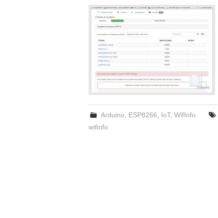
Arduino
,
ESP8266
,
IoT
,
WifInfo
wifinfo