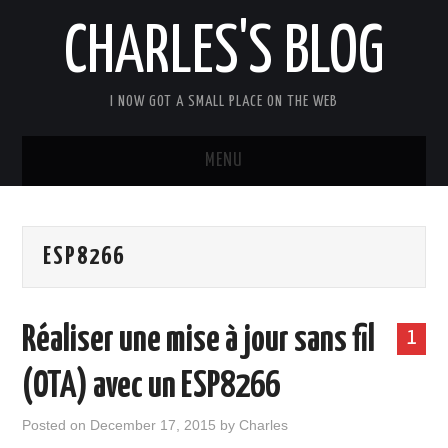
CHARLES'S BLOG
I NOW GOT A SMALL PLACE ON THE WEB
MENU
HOME
ESP8266
ARDUIPI
ULPNODE
Réaliser une mise à jour sans fil
1
COMMUNITY FORUM
(OTA) avec un ESP8266
ABOUT
Posted on
December 17, 2015
by
Charles