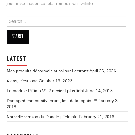
jour
,
mise
,
nodemcu
,
ota
,
remora
,
wifi
,
wifinfo
Search
for:
LATEST
Mes produits désormais aussi sur Lectronz
April 26, 2026
4 ans, c’est long
October 13, 2022
Le module PiTinfo V1.2 devient plus light
June 14, 2018
Damaged community forum, lost data, again !!!!
January 3,
2018
Nouvelle version du Dongle µTeleinfo
February 21, 2016