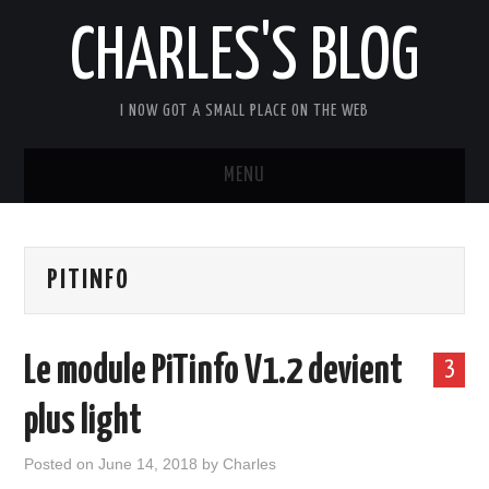
CHARLES'S BLOG
I NOW GOT A SMALL PLACE ON THE WEB
MENU
HOME
PITINFO
ARDUIPI
ULPNODE
Le module PiTinfo V1.2 devient
3
COMMUNITY FORUM
plus light
ABOUT
Posted on
June 14, 2018
by
Charles