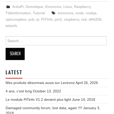
ArduiPi
,
Domotique
,
Emoncms
,
Linux
,
Raspberry
,
Téléinformation
,
Tutorial
emoncms
,
node
,
nodejs
,
optocoupleur
,
pcb
,
pi
,
PiTInfo
,
pm2
,
raspberry
,
red
,
sfh6206
,
teleinfo
Search
for:
LATEST
Mes produits désormais aussi sur Lectronz
April 26, 2026
4 ans, c’est long
October 13, 2022
Le module PiTinfo V1.2 devient plus light
June 14, 2018
Damaged community forum, lost data, again !!!!
January 3,
2018