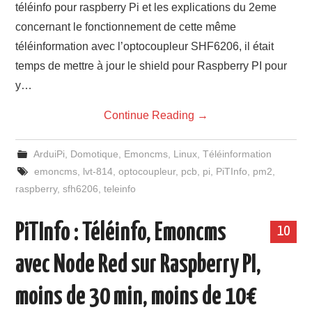
téléinfo pour raspberry Pi et les explications du 2eme
concernant le fonctionnement de cette même
téléinformation avec l’optocoupleur SHF6206, il était
temps de mettre à jour le shield pour Raspberry PI pour
y…
Continue Reading
→
ArduiPi
,
Domotique
,
Emoncms
,
Linux
,
Téléinformation
emoncms
,
lvt-814
,
optocoupleur
,
pcb
,
pi
,
PiTInfo
,
pm2
,
raspberry
,
sfh6206
,
teleinfo
PiTInfo : Téléinfo, Emoncms
10
avec Node Red sur Raspberry PI,
moins de 30 min, moins de 10€