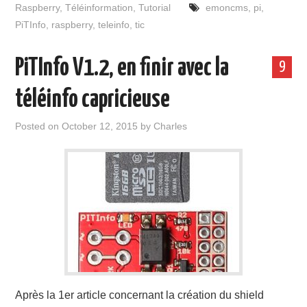
Raspberry
,
Téléinformation
,
Tutorial
emoncms
,
pi
,
PiTInfo
,
raspberry
,
teleinfo
,
tic
PiTInfo V1.2, en finir avec la
9
téléinfo capricieuse
Posted on
October 12, 2015
by
Charles
Après la 1er article concernant la création du shield