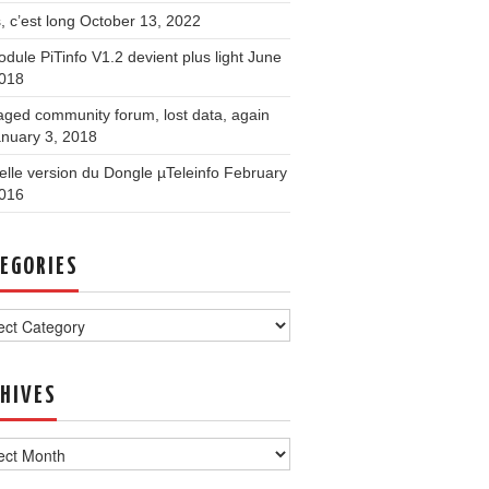
, c’est long
October 13, 2022
dule PiTinfo V1.2 devient plus light
June
2018
ged community forum, lost data, again
nuary 3, 2018
lle version du Dongle µTeleinfo
February
2016
EGORIES
ories
HIVES
ves