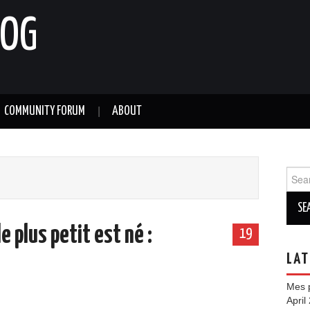
LOG
COMMUNITY FORUM
ABOUT
Sear
for:
e plus petit est né :
19
LAT
Mes p
April