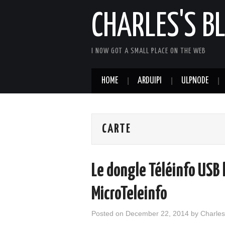
CHARLES'S B
I NOW GOT A SMALL PLACE ON THE WEB
HOME
ARDUIPI
ULPNODE
CARTE
Le dongle Téléinfo USB l
MicroTeleinfo
Posted on
December 22, 2014
by
Charles