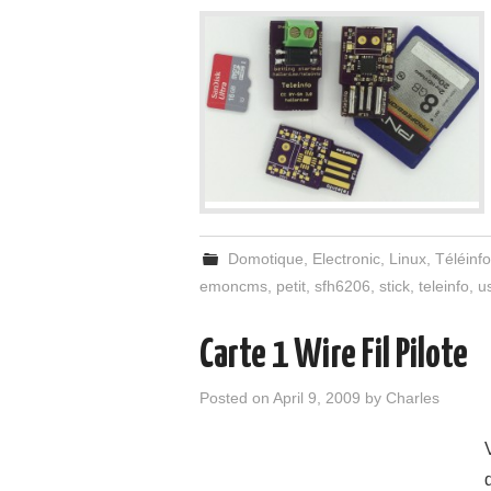
Domotique
,
Electronic
,
Linux
,
Téléinf
emoncms
,
petit
,
sfh6206
,
stick
,
teleinfo
,
u
Carte 1 Wire Fil Pilote
Posted on
April 9, 2009
by
Charles