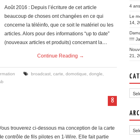
4 ans
Août 2016 : Depuis l’écriture de cet article
beaucoup de choses ont changées en ce qui
Le mo
14, 
concerne la téléinfo, que ce soit le matériel ou les
Dama
articles. Alors pour des informations “up to date”
!!!!
Ja
(nouveaux articles et produits) concernant la…
Nouve
Continue Reading
→
21, 
ormation
broadcast
,
carte
,
domotique
,
dongle
,
CAT
sb
Categ
8
ARC
Archi
Vous trouverez ci-dessous ma conception de la carte
de contrôle de fils pilotes en 1-Wire. Elle fait partie